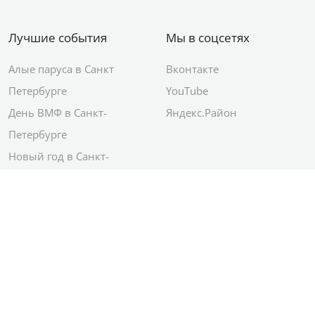
Лучшие события
Мы в соцсетях
Алые паруса в Санкт
Вконтакте
Петербурге
YouTube
День ВМФ в Санкт-
Яндекс.Район
Петербурге
Новый год в Санкт-
Петербурге
© 2012–2026 Сетевое издание АО ИД
«Комсомольская правда»