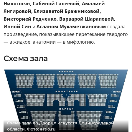
Никогосян, Сабиной Галеевой, Амалией
Янгировой, Елизаветой Бражниковой,
Викторией Редченко, Варварой Шараповой,
Инной Син
и
Асланом Мухаметжановым
создала
произведение, показывающее перетекание твердого
— в жидкое, анатомии — в мифологию.
Схема зала
Схема зала во Дворце искусств Ленинградской
области. Фото: artlo.ru