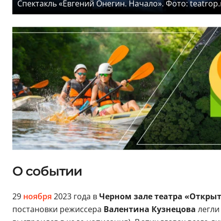
Спектакль «Евгений Онегин. Начало». Фото: teatrop.
О событии
29
ноября
2023 года в
Черном зале театра «Откры
постановки режиссера
Валентина Кузнецова
легли