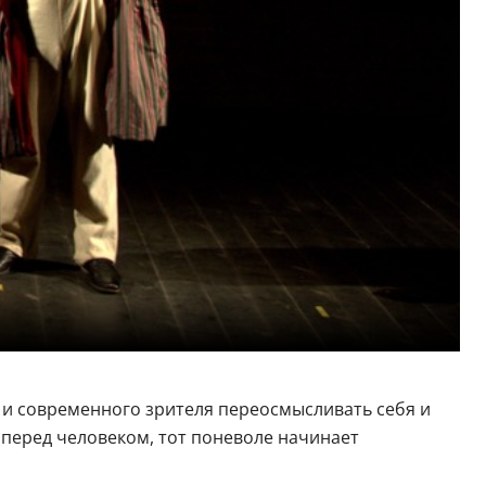
– и современного зрителя переосмысливать себя и
 перед человеком, тот поневоле начинает