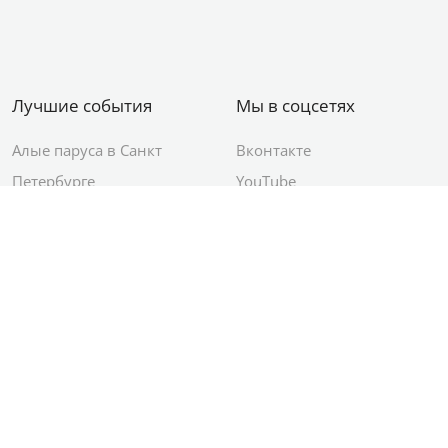
Лучшие события
Мы в соцсетях
Алые паруса в Санкт
Вконтакте
Петербурге
YouTube
День ВМФ в Санкт-
Яндекс.Район
Петербурге
Новый год в Санкт-
Петербурге