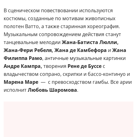
В сценическом повествовании используются
костюмы, созданные по мотивам живописных
полотен Ватто, а также старинная хореография.
Музыкальным сопровождением действия станут
танцевальные мелодии
Жана-Батиста Люлли,
Жана-Фери Ребеля, Жана де Камбефора
и
Жана
Филиппа Рамо
, античные музыкальные картинки
Андре Кампра,
творения
Рене де Буссе
с
владычеством сопрано, скрипки и бассо-континуо и
Марена Маре
— с превосходством гамбы. Все арии
исполнит
Любовь Шаромова
.