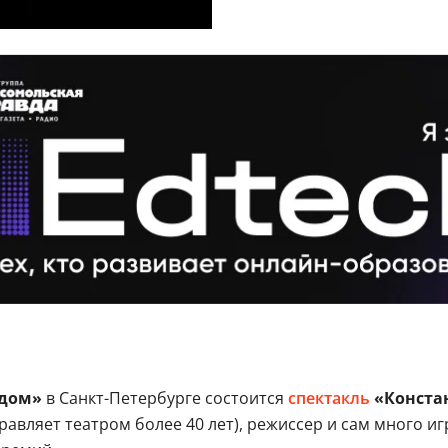
 дом»
в Санкт-Петербурге состоится
спектакль
«Констан
авляет театром более 40 лет), режиссер и сам много иг