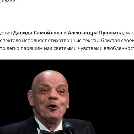
премий.
дения
Давида Самойлова
и
Александра Пушкина
, ма
спекталя исполняет стихотворные тексты, блистая свое
то легко парящим над светлыми чувствами влюбленност