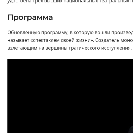
удостоена трех высших национальных театральных 
Программа
Обновлённую программу, в которую вошли произве
называет «спектаклем своей жизни». Создатель моно
взлетающим на вершины трагического исступления, 