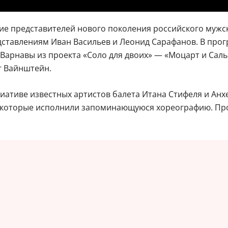
ие представителей нового поколения российского мужск
дставлениям Иван Васильев и Леонид Сарафанов. В пр
Варнавы из проекта «Соло для двоих» — «Моцарт и Салье
г Вайнштейн.
циативе известных артистов балета Итана Стифеля и Анх
, которые исполнили запоминающуюся хореографию. Про