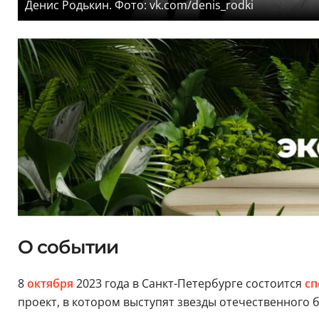
Денис Родькин. Фото: vk.com/denis_rodki
О событии
8
октября
2023 года в Санкт-Петербурге состоится
сп
проект, в котором выступят звезды отечественного б