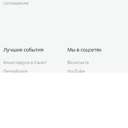
соглашение
Лучшие события
Мы в соцсетях
Алые паруса в Санкт
Вконтакте
Петербурге
YouTube
День ВМФ в Санкт-
Яндекс.Район
Петербурге
Новый год в Санкт-
Петербурге