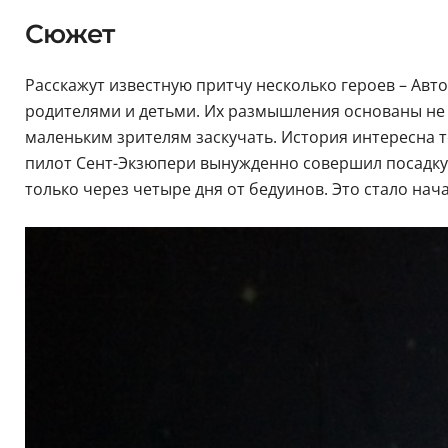
Сюжет
Расскажут известную притчу несколько героев – Авт
родителями и детьми. Их размышления основаны не 
маленьким зрителям заскучать. История интересна т
пилот Сент-Экзюпери вынужденно совершил посадку в
только через четыре дня от бедуинов. Это стало на