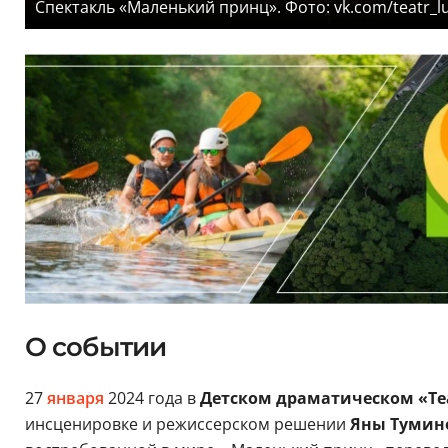
Спектакль «Маленький принц». Фото: vk.com/teatr_lu
О событии
27
января
2024 года в
Детском драматическом «Теа
инсценировке и режиссерском решении
Яны Тумин