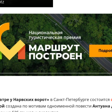
tz
тре у Нарвских ворот»
в Санкт-Петербурге состоится
ой
создана по мотивам одноименной повести
Антуана 