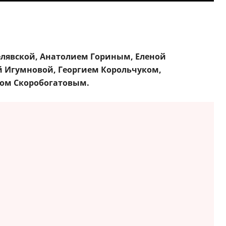
елявской, Анатолием Гориным, Еленой
 Игумновой, Георгием Корольчуком,
ом Скоробогатовым.