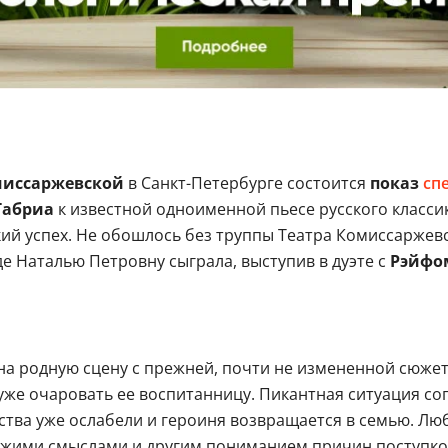
иссаржевской
в Санкт-Петербурге состоится
показ
сп
Габриа
к известной одноименной пьесе русского класси
мкий успех. Не обошлось без труппы Театра Комиссаржев
е Наталью Петровну сыграла, выступив в дуэте с
Рэйфо
 на родную сцену с прежней, почти не измененной сюжет
 уже очаровать ее воспитанницу. Пикантная ситуация с
вства уже ослабели и героиня возвращается в семью. Л
ежими смыслами и другим пониманием причин поступко