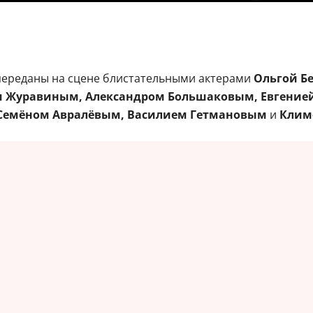
 переданы на сцене блистательными актерами
Ольгой Б
 Журавиным, Александром Большаковым, Евгенией
Семёном Авралёвым, Василием Гетмановым
и
Клим