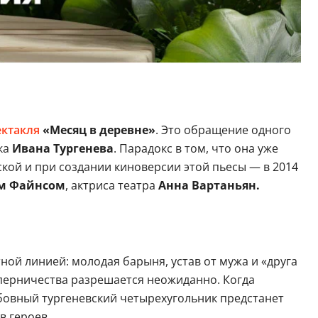
ектакля
«Месяц в деревне»
. Это обращение одного
ка
Ивана Тургенева
. Парадокс в том, что она уже
ской и при создании киноверсии этой пьесы — в 2014
м Файнсом
, актриса театра
Анна Вартаньян.
ной линией: молодая барыня, устав от мужа и «друга
оперничества разрешается неожиданно. Когда
юбовный тургеневский четырехугольник предстанет
в героев.