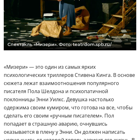
Спектакль «Мизери». Фото: teatrdom.spb.ru/
«Мизери» — это один из самых ярких
психологических триллеров Стивена Кинга. В основе
сюжета лежат взаимоотношения популярного
писателя Пола Шелдона и психопатичной
поклонницы Энни Уилкс. Девушка настолько
одержима своим кумиром, что готова на все, чтобы
сделать его своим «ручным писателем». Пол
попадает в страшную аварию, очнувшись
оказывается в плену у Энни. Он должен написать
новую книгу, от которой теперь зависит его жизнь. В