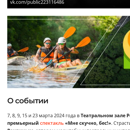
vk.com/public223116486
О событии
7, 8, 9, 15 и 23 марта 2024 года в
Театральном зале 
премьерный
спектакль
«Мне скучно, бес!»
. Страс