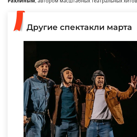
Рахлиным
, автором масштабных театральных хито
Другие спектакли марта