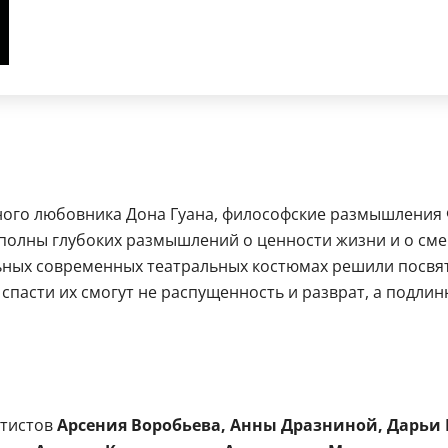
ого любовника Дона Гуана, философские размышления Ф
полны глубоких размышлений о ценности жизни и о смер
льных современных театральных костюмах решили посвя
 спасти их смогут не распущенность и разврат, а подли
ртистов
Арсения Воробьева, Анны Дразниной, Дарьи 