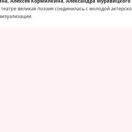
ина, Алексея Кормилкина, Александра Муравицкого
 театре великая поэзия соединилась с молодой актерск
визуализации.