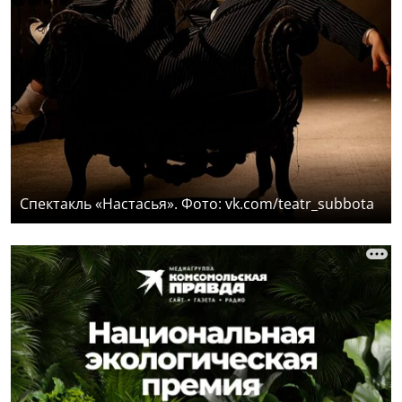
Спектакль «Настасья». Фото: vk.com/teatr_subbota