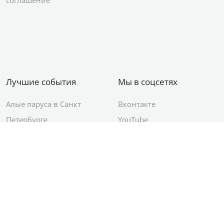
Лучшие события
Мы в соцсетях
Алые паруса в Санкт
Вконтакте
Петербурге
YouTube
День ВМФ в Санкт-
Яндекс.Район
Петербурге
Новый год в Санкт-
Петербурге