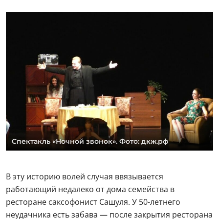
Спектакль «Ночной звонок». Фото: дкж.рф
В эту историю волей случая ввязывается
работающий недалеко от дома семейства в
ресторане саксофонист Сашуля. У 50-летнего
неудачника есть забава — после закрытия ресторана