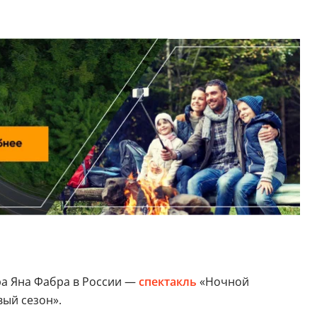
ра Яна Фабра в России —
спектакль
«Ночной
вый сезон».