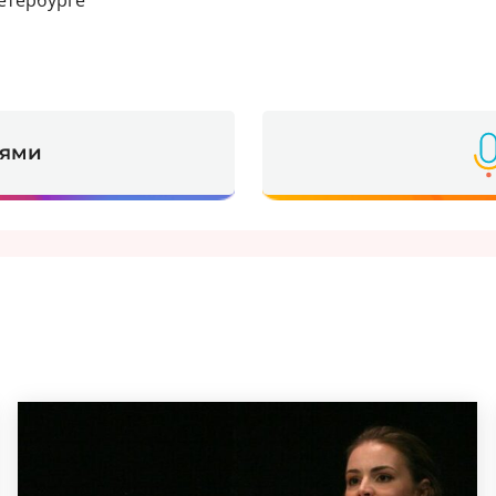
етербурге
ьями