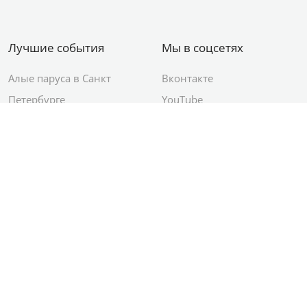
Лучшие события
Мы в соцсетях
Алые паруса в Санкт
Вконтакте
Петербурге
YouTube
День ВМФ в Санкт-
Яндекс.Район
Петербурге
Новый год в Санкт-
Петербурге
© 2012–2026 Сетевое издание АО ИД