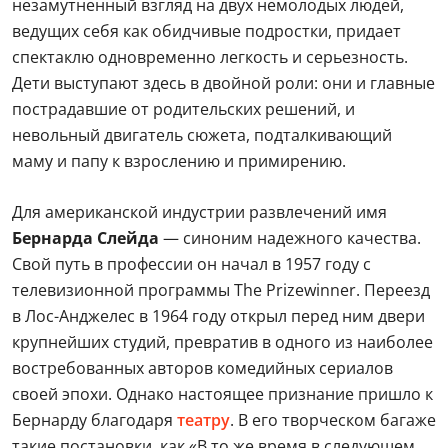
незамутненный взгляд на двух немолодых людей,
ведущих себя как обидчивые подростки, придает
спектаклю одновременно легкость и серьезность.
Дети выступают здесь в двойной роли: они и главные
пострадавшие от родительских решений, и
невольный двигатель сюжета, подталкивающий
маму и папу к взрослению и примирению.
Для американской индустрии развлечений имя
Бернарда Слейда
— синоним надежного качества.
Свой путь в профессии он начал в 1957 году с
телевизионной программы The Prizewinner. Переезд
в Лос-Анджелес в 1964 году открыл перед ним двери
крупнейших студий, превратив в одного из наиболее
востребованных авторов комедийных сериалов
своей эпохи. Однако настоящее признание пришло к
Бернарду благодаря
театру
. В его творческом багаже
такие постановки, как «В то же время в следующем