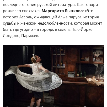
последнего гения русской литературы. Как говорит
режиссер спектакля
Маргарита Бычкова
: «Это
история Ассоль, ожидающей Алые паруса, история
судьбы и женской недолюбленности, которая может
быть где угодно – в городе, в селе, в Нью-Йорке,
Лондоне, Париже».