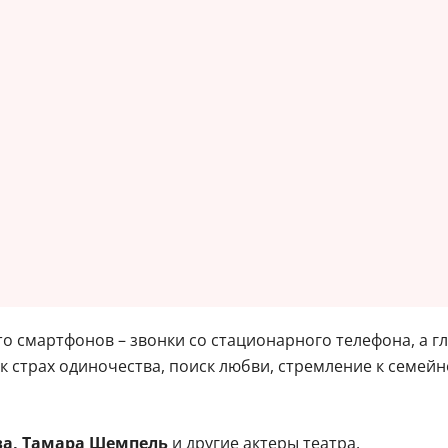
то смартфонов – звонки со стационарного телефона, а гл
к страх одиночества, поиск любви, стремление к семей
ва, Тамара Шемпель
и другие актеры театра.