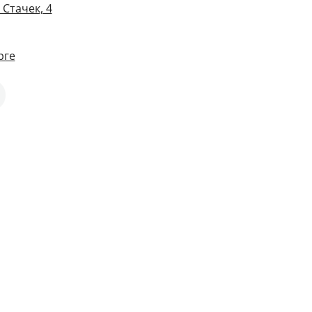
Стачек, 4
рге