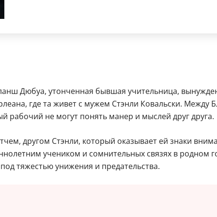
ланш Дюбуа, утонченная бывшая учительница, вынужден
рлеана, где та живет с мужем Стэнли Ковальски. Между 
й рабочий не могут понять манер и мыслей друг друга.
тчем, другом Стэнли, который оказывает ей знаки вним
нолетним учеником и сомнительных связях в родном го
 под тяжестью унижения и предательства.