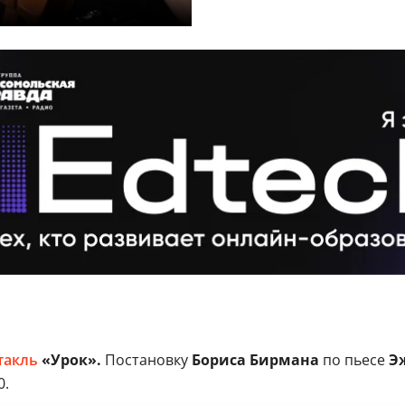
такль
«Урок».
Постановку
Бориса Бирмана
по пьесе
Э
0.