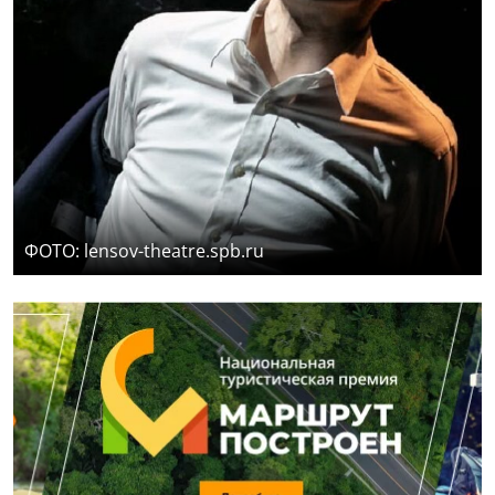
ФОТО: lensov-theatre.spb.ru