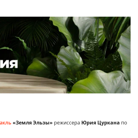
такль
«Земля Эльзы»
режиссера
Юрия Цуркана
по