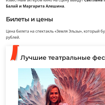
известным актером кино на сцену выйдут
Светлана 
Балай и Маргарита Алешина
.
Билеты и цены
Цена билета на спектакль «Земля Эльзы», который буд
рублей.
Лучшие театральные фес