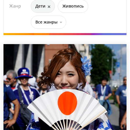
Жанр
Дети
Живопись
Все жанры