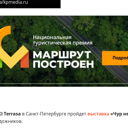
в/kpmedia.ru
I Terrasa
в Санкт-Петербурге пройдет
выставка
«Чур не
удожников.