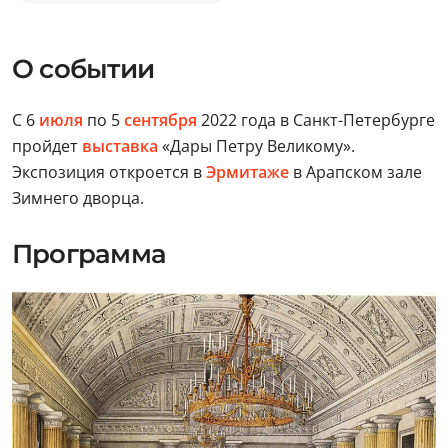
О событии
С 6
июля
по 5
сентября
2022 года в Санкт-Петербурге
пройдет
выставка
«Дары Петру Великому».
Экспозиция откроется в
Эрмитаже
в Арапском зале
Зимнего дворца.
Программа