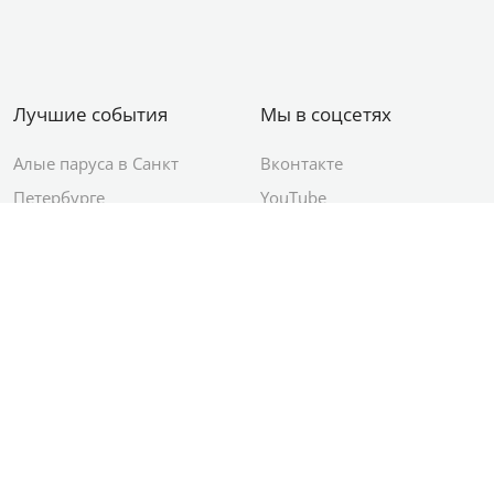
Лучшие события
Мы в соцсетях
Алые паруса в Санкт
Вконтакте
Петербурге
YouTube
День ВМФ в Санкт-
Яндекс.Район
Петербурге
Новый год в Санкт-
Петербурге