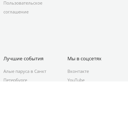
Пользовательское
соглашение
Лучшие события
Мы в соцсетях
Алые паруса в Санкт
Вконтакте
Петербурге
YouTube
День ВМФ в Санкт-
Яндекс.Район
Петербурге
Новый год в Санкт-
Петербурге