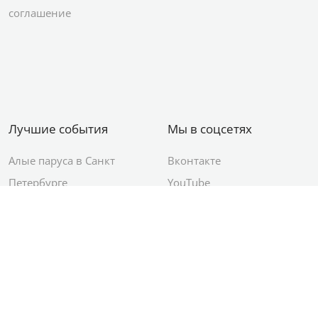
соглашение
Лучшие события
Мы в соцсетях
Алые паруса в Санкт
Вконтакте
Петербурге
YouTube
День ВМФ в Санкт-
Яндекс.Район
Петербурге
Новый год в Санкт-
Петербурге