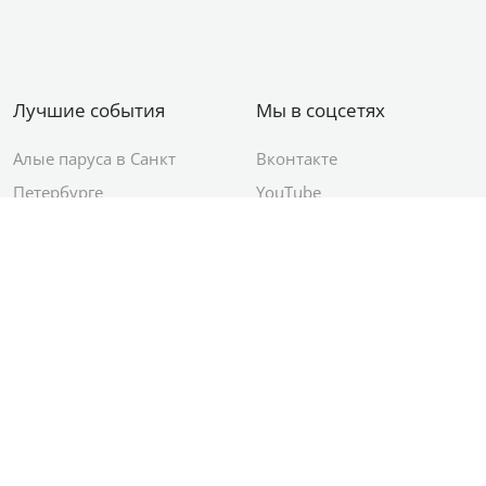
Лучшие события
Мы в соцсетях
Алые паруса в Санкт
Вконтакте
Петербурге
YouTube
День ВМФ в Санкт-
Яндекс.Район
Петербурге
Новый год в Санкт-
Петербурге