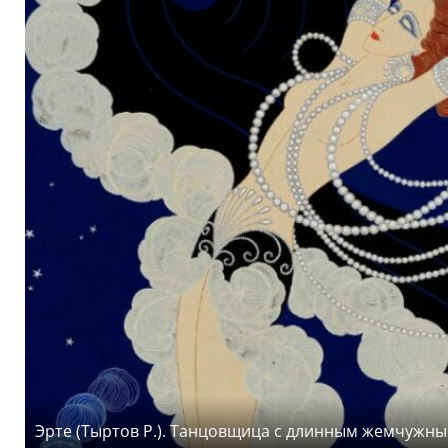
Эрте (Тыртов Р.). Танцовщица с длинным жемчужны