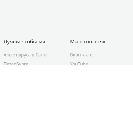
Лучшие события
Мы в соцсетях
Алые паруса в Санкт
Вконтакте
Петербурге
YouTube
День ВМФ в Санкт-
Яндекс.Район
Петербурге
Новый год в Санкт-
Петербурге