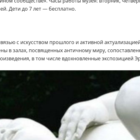
ном сообществе». Часы работы музея: вторник, четверг и
лей. Дети до 7 лет — бесплатно.
вязью с искусством прошлого и активной актуализацией
ны в залах, посвященных античному миру, сопоставлен
роизведения, в том числе вдохновленные экспозицией Э