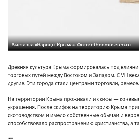
Выставка «Народы Крыма». Фото: ethnomuseum.ru
Древняя культура Крыма формировалась под влияние
торговых путей между Востоком и Западом. С VIII ве
другие. Эти города стали центрами торговли, ремесе
На территории Крыма проживали и скифы — кочевые 
украшения. После скифов на территорию Крыма приш
скотоводством и имело собственные обычаи и верова
способствовало распространению христианства, а т