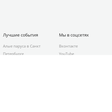
Лучшие события
Мы в соцсетях
Алые паруса в Санкт
Вконтакте
Петербурге
YouTube
День ВМФ в Санкт-
Яндекс.Район
Петербурге
Новый год в Санкт-
Петербурге