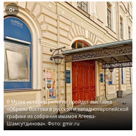
0+
В Музее истории религии пройдет выставка
«Образы Востока в русской и западноевропейской
графике из собрания имамов Агеева-
Шамсутдинова». Фото: gmir.ru