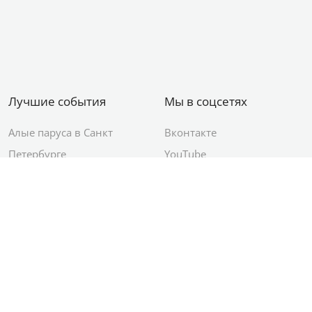
Лучшие события
Мы в соцсетях
Алые паруса в Санкт
Вконтакте
Петербурге
YouTube
День ВМФ в Санкт-
Яндекс.Район
Петербурге
Новый год в Санкт-
Петербурге