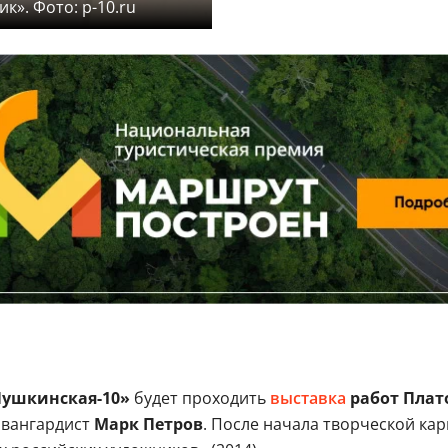
к». Фото: p-10.ru
Пушкинская-10»
будет проходить
выставка
работ Плат
авангардист
Марк Петров
. После начала творческой кар