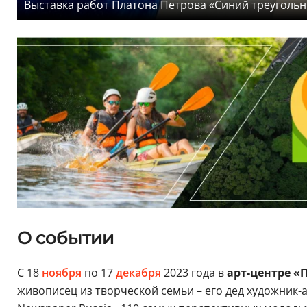
Выставка работ Платона Петрова «Синий треугольни
О событии
С 18
ноября
по 17
декабря
2023 года в
арт-центре «
живописец из творческой семьи – его дед художник-