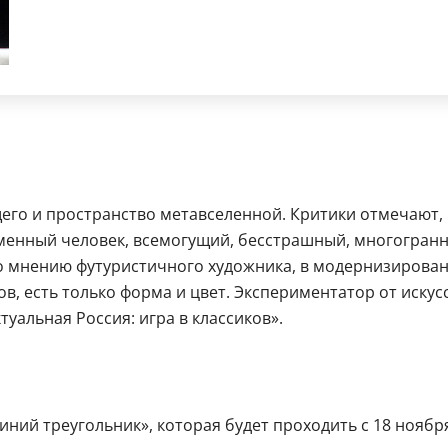
щего и пространство метавселенной. Критики отмечают
менный человек, всемогущий, бесстрашный, многогранн
 По мнению футуристичного художника, в модернизиров
в, есть только форма и цвет. Экспериментатор от искус
уальная Россия: игра в классиков».
ний треугольник», которая будет проходить с 18 ноября