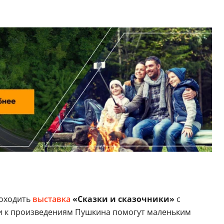
роходить
выставка
«Сказки и сказочники»
с
и к произведениям Пушкина помогут маленьким