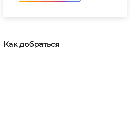
дизайнерскую одежду, и необычные
предметы интерьера. На ярмарки в
Северную столицу съезжаются гости из
соседних областей и со всей России.
Выбрать ярмарку
Как добраться