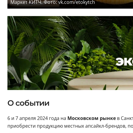
Маркет КИТЧ. Фото: vk.com/etokytch
О событии
6 и 7 апреля 2024 года на
Московском рынке
в Санк
приобрести продукцию местных апсайкл-брендов, посл