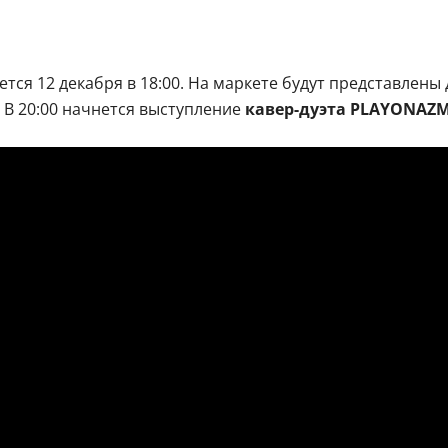
оется 12 декабря в 18:00. На маркете будут представле
 В 20:00 начнется выступление
кавер-дуэта PLAYONAZM