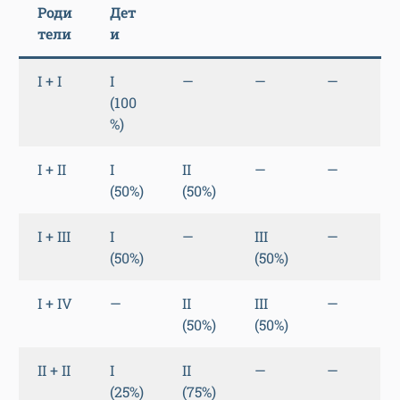
Роди
Дет
тели
и
I + I
I
—
—
—
(100
%)
I + II
I
II
—
—
(50%)
(50%)
I + III
I
—
III
—
(50%)
(50%)
I + IV
—
II
III
—
(50%)
(50%)
II + II
I
II
—
—
(25%)
(75%)