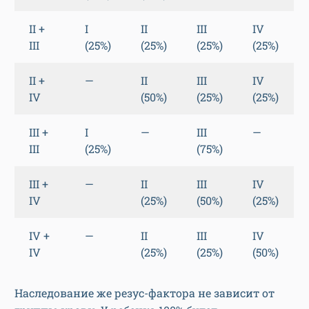
II +
I
II
III
IV
III
(25%)
(25%)
(25%)
(25%)
II +
—
II
III
IV
IV
(50%)
(25%)
(25%)
III +
I
—
III
—
III
(25%)
(75%)
III +
—
II
III
IV
IV
(25%)
(50%)
(25%)
IV +
—
II
III
IV
IV
(25%)
(25%)
(50%)
Наследование же резус-фактора не зависит от