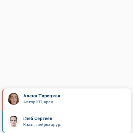
Алена Парецкая
Автор КП, врач
Глеб Сергеев
К.м.н., нейрохирург