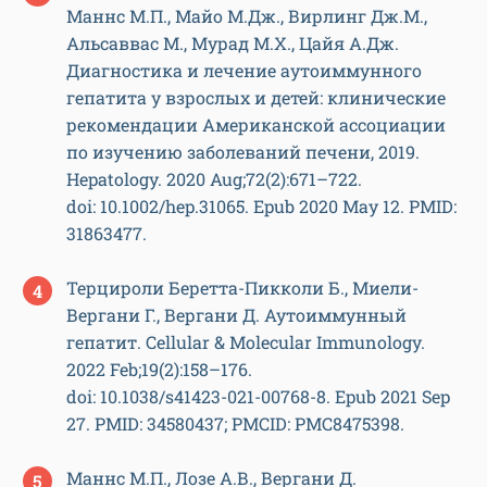
Маннс М.П., Майо М.Дж., Вирлинг Дж.М.,
Альсаввас М., Мурад М.Х., Цайя А.Дж.
Диагностика и лечение аутоиммунного
гепатита у взрослых и детей: клинические
рекомендации Американской ассоциации
по изучению заболеваний печени, 2019.
Hepatology. 2020 Aug;72(2):671–722.
doi: 10.1002/hep.31065. Epub 2020 May 12. PMID:
31863477.
Терцироли Беретта-Пикколи Б., Миели-
Вергани Г., Вергани Д. Аутоиммунный
гепатит. Cellular & Molecular Immunology.
2022 Feb;19(2):158–176.
doi: 10.1038/s41423-021-00768-8. Epub 2021 Sep
27. PMID: 34580437; PMCID: PMC8475398.
Маннс М.П., Лозе А.В., Вергани Д.