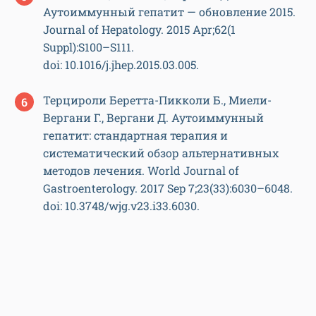
Аутоиммунный гепатит — обновление 2015.
Journal of Hepatology. 2015 Apr;62(1
Suppl):S100–S111.
doi: 10.1016/j.jhep.2015.03.005.
Терцироли Беретта-Пикколи Б., Миели-
Вергани Г., Вергани Д. Аутоиммунный
гепатит: стандартная терапия и
систематический обзор альтернативных
методов лечения. World Journal of
Gastroenterology. 2017 Sep 7;23(33):6030–6048.
doi: 10.3748/wjg.v23.i33.6030.