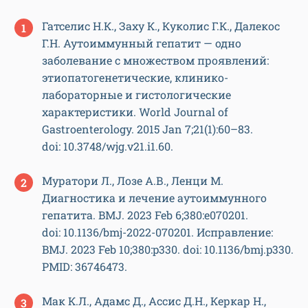
Гатселис Н.К., Заху К., Куколис Г.К., Далекос
Г.Н. Аутоиммунный гепатит — одно
заболевание с множеством проявлений:
этиопатогенетические, клинико-
лабораторные и гистологические
характеристики. World Journal of
Gastroenterology. 2015 Jan 7;21(1):60–83.
doi: 10.3748/wjg.v21.i1.60.
Муратори Л., Лозе А.В., Ленци М.
Диагностика и лечение аутоиммунного
гепатита. BMJ. 2023 Feb 6;380:e070201.
doi: 10.1136/bmj-2022-070201. Исправление:
BMJ. 2023 Feb 10;380:p330. doi: 10.1136/bmj.p330.
PMID: 36746473.
Мак К.Л., Адамс Д., Ассис Д.Н., Керкар Н.,