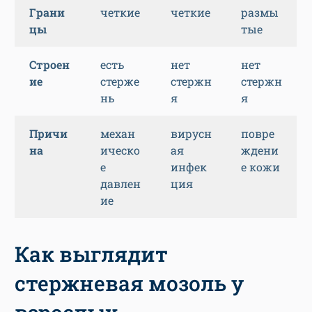
Грани
четкие
четкие
размы
цы
тые
Строен
есть
нет
нет
ие
стерже
стержн
стержн
нь
я
я
Причи
механ
вирусн
повре
на
ическо
ая
ждени
е
инфек
е кожи
давлен
ция
ие
Как выглядит
стержневая мозоль у