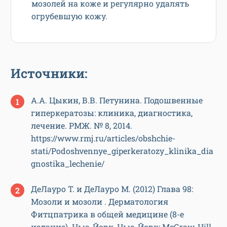
мозолей на коже и регулярно удалять
огрубевшую кожу.
Источники:
А.А. Цыкин, В.В. Петунина. Подошвенные
гиперкератозы: клиника, диагностика,
лечение. РМЖ. № 8, 2014.
https://www.rmj.ru/articles/obshchie-
stati/Podoshvennye_giperkeratozy_klinika_dia
gnostika_lechenie/
ДеЛауро Т. и ДеЛауро М. (2012) Глава 98:
Мозоли и мозоли . Дерматология
Фитцпатрика в общей медицине (8-е
издание). Нью-Йорк, Нью-Йорк: McGraw-Hill