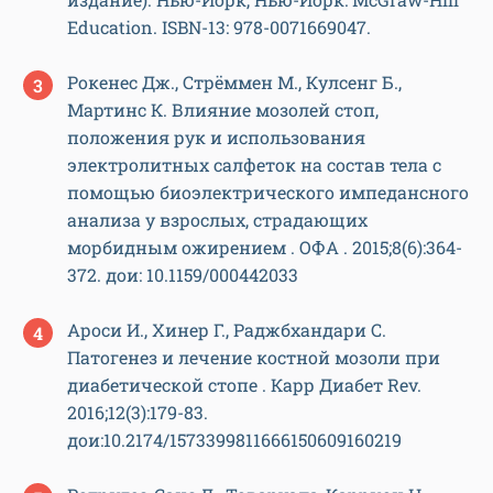
Education. ISBN-13: 978-0071669047.
Рокенес Дж., Стрёммен М., Кулсенг Б.,
Мартинс К. Влияние мозолей стоп,
положения рук и использования
электролитных салфеток на состав тела с
помощью биоэлектрического импедансного
анализа у взрослых, страдающих
морбидным ожирением . ОФА . 2015;8(6):364-
372. дои: 10.1159/000442033
Ароси И., Хинер Г., Раджбхандари С.
Патогенез и лечение костной мозоли при
диабетической стопе . Карр Диабет Rev.
2016;12(3):179-83.
дои:10.2174/1573399811666150609160219