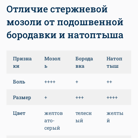
Отличие стержневой
мозоли от подошвенной
бородавки и натоптыша
Призна
Мозол
Борода
Натоп
ки
ь
вка
тыш
Боль
++++
+
++
Размер
+
+++
++++
Цвет
желтов
телесн
желты
ато-
ый
й
серый