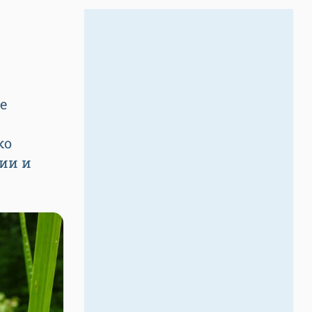
е
ко
ии и