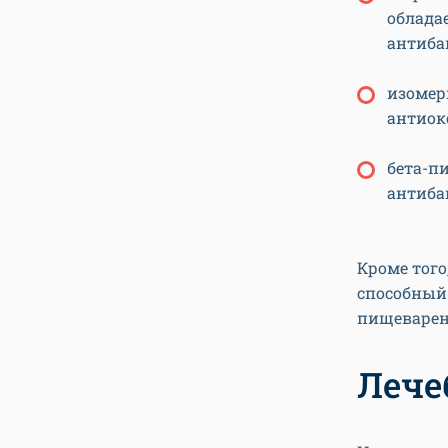
облада
антиба
изомер
антиок
бета-п
антиба
Кроме того
способный
пищеварени
Лече