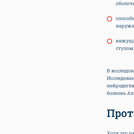
оболоч
способ
наружн
вяжущи
стулом
В исследов
Исследован
нейродеген
болезнь А
Прот
Хотя это р