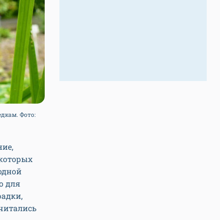
дкам. Фото:
ние,
екоторых
одной
о для
радки,
считались