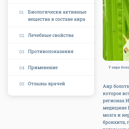
Биологически активные
вещества в составе аира
Лечебные свойства
Противопоказания
Применение
У аира бол
Отзывы врачей
Аир болотн
которое вс
регионах 
медицине И
мозга и не
бронхита,