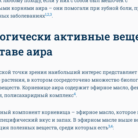
 любому походу, если у них с собой был мешочек с
ми корнями аира – они помогали при зубной боли, 
1,2,3
ных заболеваниях
.
огически активные вещ
ставе аира
ской точки зрения наибольший интерес представляет
растения, в котором сосредоточено множество биоло
веществ. Корневище аира содержит эфирное масло, ф
4
я, полисахаридный комплекс
.
ный компонент корневища – эфирное масло, которое 
пецифический вкус и запах. В эфирном масле выше в
3,4
ия полезных веществ, среди которых есть
: