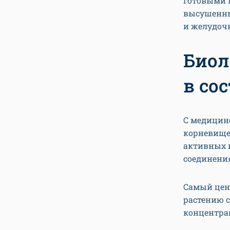
готовыми к
высушенны
и желудоч
Биол
в со
С медицин
корневище 
активных 
соединени
Самый цен
растению с
концентрац