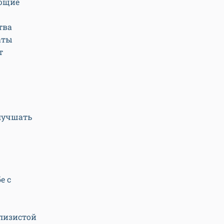
ающие
тва
аты
т
улучшать
е с
лизистой