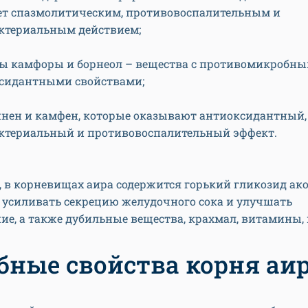
ет спазмолитическим, противовоспалительным и
ктериальным действием;
ы камфоры и борнеол – вещества с противомикробны
сидантными свойствами;
инен и камфен, которые оказывают антиоксидантный,
ктериальный и противовоспалительный эффект.
, в корневищах аира содержится горький гликозид ак
 усиливать секрецию желудочного сока и улучшать
е, а также дубильные вещества, крахмал, витамины,
бные свойства корня аи