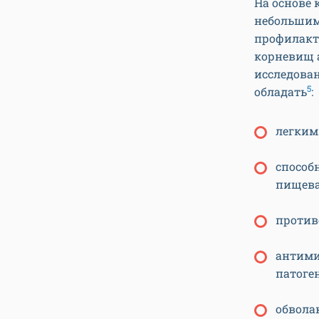
На основе
небольшим
профилакт
корневищ а
исследован
5
обладать
:
легким
способ
пищева
против
антими
патоге
обвола