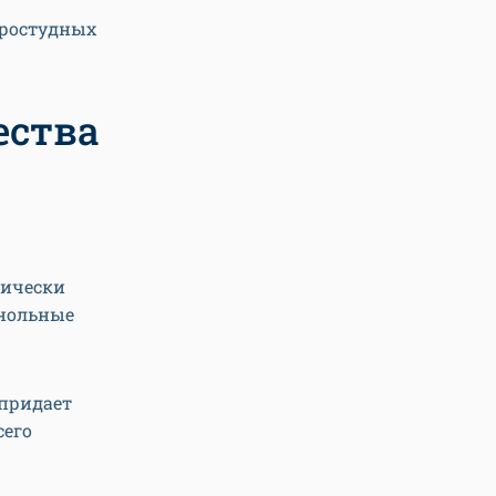
простудных
ества
гически
енольные
придает
сего