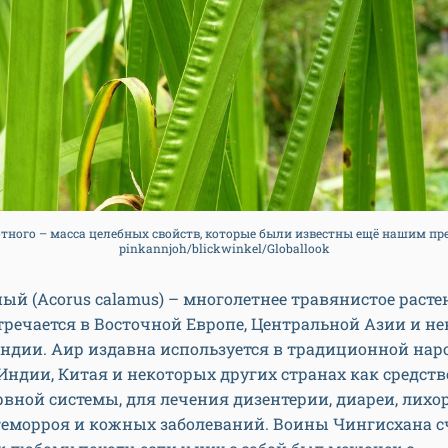
отного – масса целебных свойств, которые были известны ещё нашим пре
pinkannjoh/blickwinkel/Globallook
ый (Acorus calamus) – многолетнее травянистое расте
тречается в Восточной Европе, Центральной Азии и н
Индии. Аир издавна используется в традиционной нар
ндии, Китая и некоторых других странах как средств
рвной системы, для лечения дизентерии, диареи, лихо
 геморроя и кожных заболеваний. Воины Чингисхана 