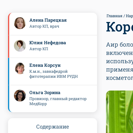
Главная
Нар
Алена Парецкая
Кор
Автор КП, врач
Юлия Нефедова
Аир боло
Автор КП
включен
использу
Елена Корсун
применя
К.м.н., завкафедрой
фитотерапии ИВМ РУДН
космето
Ольга Зорина
Провизор, главный редактор
МедКорр
Содержание