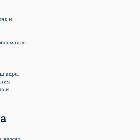
так и
блемах со
щ аира.
ения
на и
ра
и, важно