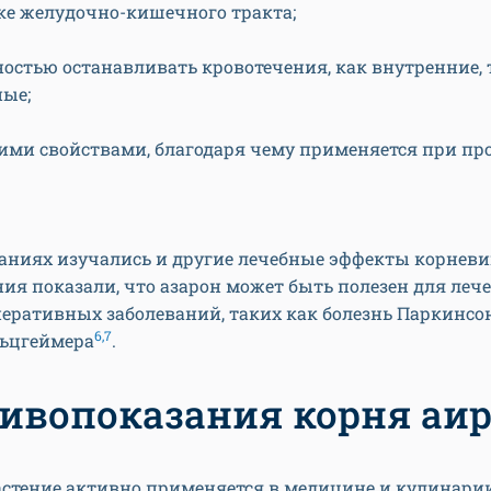
ке желудочно-кишечного тракта;
ностью останавливать кровотечения, как внутренние, 
ые;
ми свойствами, благодаря чему применяется при про
.
аниях изучались и другие лечебные эффекты корневи
ия показали, что азарон может быть полезен для леч
еративных заболеваний, таких как болезнь Паркинсо
6,7
льцгеймера
.
ивопоказания корня аи
астение активно применяется в медицине и кулинари