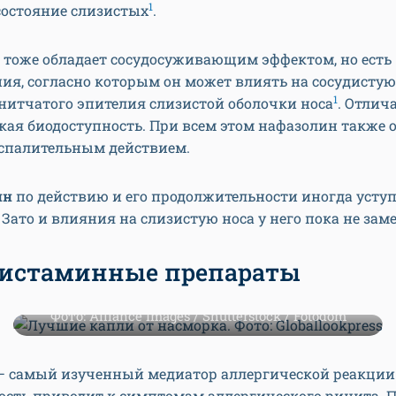
1
состояние слизистых
.
тоже обладает сосудосуживающим эффектом, но есть
ия, согласно которым он может влиять на сосудистую
1
нитчатого эпителия слизистой оболочки носа
. Отлича
кая биодоступность. При всем этом нафазолин также 
спалительным действием.
ин
по действию и его продолжительности иногда уступ
. Зато и влияния на слизистую носа у него пока не зам
истаминные препараты
Фото: Alliance Images / Shutterstock / Fotodom
— самый изученный медиатор аллергической реакции
ость приводит к симптомам аллергического ринита. 