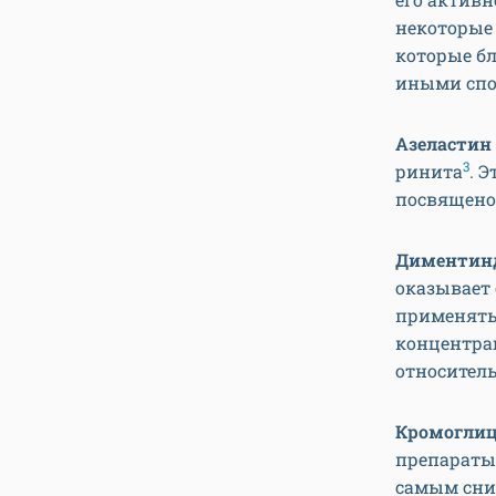
некоторые
которые б
иными спо
Азеластин
3
ринита
. 
посвящено
Диментин
оказывает 
применять
концентра
относител
Кромоглиц
препараты
самым сни