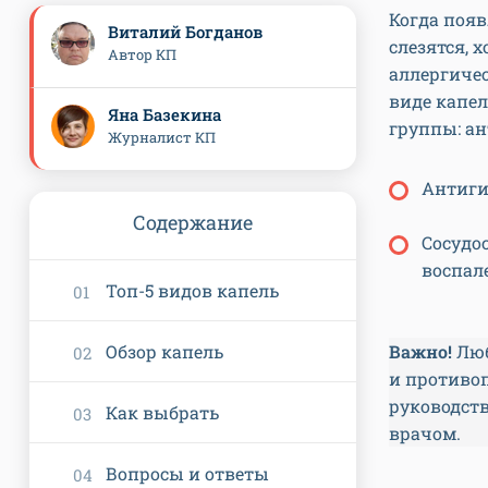
Когда появ
Виталий Богданов
слезятся, 
Автор КП
аллергичес
виде капел
Яна Базекина
группы: а
Журналист КП
Антиги
Содержание
Сосудо
воспал
Топ-5 видов капель
Обзор капель
Важно!
Люб
и противо
руководств
Как выбрать
врачом.
Вопросы и ответы