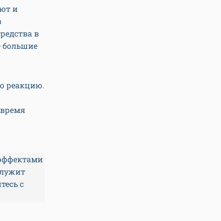
еют и
в
редства в
е большие
ю реакцию.
 время
эффектами
служит
тесь с