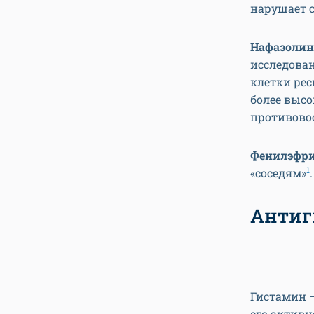
нарушает 
Нафазолин
исследован
клетки рес
более высо
противово
Фенилэфр
1
«соседям»
Антиг
Гистамин 
его активн