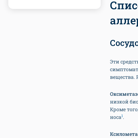
Спис
алле
Сосуд
Эти средст
симптомати
вещества. 
Оксиметаз
низкой био
Кроме того
1
носа
.
Ксиломета