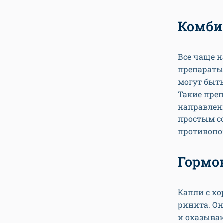
Комби
Все чаще 
препараты,
могут быт
Такие преп
направлени
простым со
противопо
Гормо
Капли с к
ринита. О
и оказываю