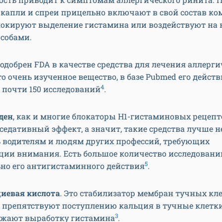
 капли и спреи прицельно включают в свой состав ко
локируют выделение гистамина или воздействуют на 
собами.
одобрен FDA в качестве средства для лечения аллерги
Это очень изученное вещество, в базе Pubmed его дейст
4
 почти 150 исследований
.
ден
, как и многие блокаторы H1-гистаминовых рецепт
седативный эффект, а значит, такие средства лучше н
 водителям и людям других профессий, требующих
ции внимания. Есть большое количество исследовани
5
ьно его антигистаминного действия
.
иевая кислота
. Это стабилизатор мембран тучных кле
 препятствуют поступлению кальция в тучные клетки
3
жают выработку гистамина
.