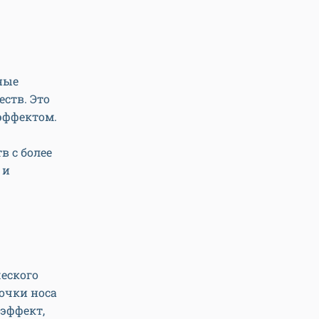
ные
ств. Это
эффектом.
в с более
 и
еского
очки носа
 эффект,