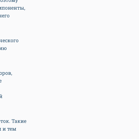
мпоненты,
него
ческого
вию
оров,
е
й
ток. Такие
 и тем