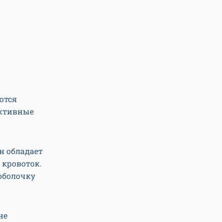
ются
активные
н обладает
 кровоток.
 оболочку
не