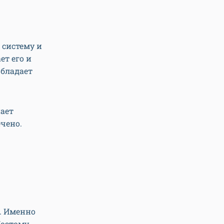
 систему и
ет его и
обладает
ает
ечено.
. Именно
Поэтому