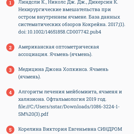
Линдсли К., Николс Дж. Дж., Дикерсин К.
Нехирургические вмешательства при
остром внутреннем ячмене. База данных
систематических обзоров Кокрейна. 2017;(1).
doi: 10.1002/14651858.CD007742.pub4
Американская оптометрическая
ассоциация. Ячмень (ячмень).
Медицина Джона Хопкинса. Ячмень
(ячмень).
Алгоритм лечения мейбомиита, ячменя и
халязиона. Офтальмология 2019 год.
file:///C:/Users/sstar/Downloads/1086-3224-1-
SM%20(3).pdf
Корелина Виктория Евгеньевна СИНДРОМ