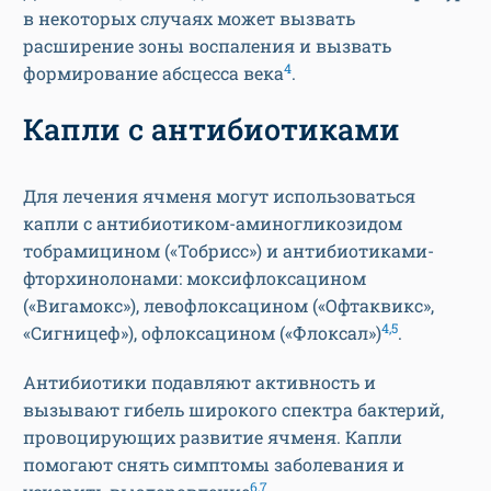
в некоторых случаях может вызвать
расширение зоны воспаления и вызвать
4
формирование абсцесса века
.
Капли с антибиотиками
Для лечения ячменя могут использоваться
капли с антибиотиком-аминогликозидом
тобрамицином («Тобрисс») и антибиотиками-
фторхинолонами: моксифлоксацином
(«Вигамокс»), левофлоксацином («Офтаквикс»,
4,5
«Сигницеф»), офлоксацином («Флоксал»)
.
Антибиотики подавляют активность и
вызывают гибель широкого спектра бактерий,
провоцирующих развитие ячменя. Капли
помогают снять симптомы заболевания и
6,7