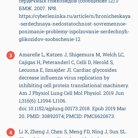
сердечных гликозидов (сообщение 12) //
БМЖ. 2007. №8.
https://cyberleninka.ru/article/n/hronicheskaya
-serdechnaya-nedostatochnost-sovremennoe-
ponimanie-problemy-ispolzovanie-serdechnyh-
glikozidov-soobschenie-12
Amarelle L, Katzen J, Shigemura M, Welch LC,
Cajigas H, Peteranderl C, Celli D, Herold S,
Lecuona E, Sznajder JI. Cardiac glycosides
decrease influenza virus replication by
inhibiting cell protein translational machinery.
Am J Physiol Lung Cell Mol Physiol. 2019 Jun
1;316(6): L1094-L1106.
doi: 10.1152/ajplung.00173.2018. Epub 2019 Mar
20. PMID: 30892074; PMCID: PMC6620673.
Li X, Zheng J, Chen S, Meng FD, Ning J, Sun SL.