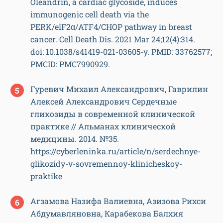
Oleandrin, a cardiac glycoside, induces
immunogenic cell death via the
PERK/elF2α/ATF4/CHOP pathway in breast
cancer. Cell Death Dis. 2021 Mar 24;12(4):314.
doi: 10.1038/s41419-021-03605-y. PMID: 33762577;
PMCID: PMC7990929.
Гуревич Михаил Александрович, Гаврилин
Алексей Александрович Сердечные
гликозиды в современной клинической
практике // Альманах клинической
медицины. 2014. №35.
https://cyberleninka.ru/article/n/serdechnye-
glikozidy-v-sovremennoy-klinicheskoy-
praktike
Агзамова Назифа Валиевна, Азизова Рихси
Абдумавляновна, Карабекова Балхия