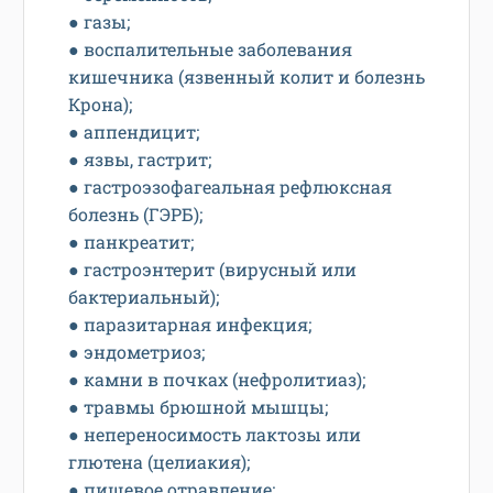
● газы;
● воспалительные заболевания
кишечника (язвенный колит и болезнь
Крона);
● аппендицит;
● язвы, гастрит;
● гастроэзофагеальная рефлюксная
болезнь (ГЭРБ);
● панкреатит;
● гастроэнтерит (вирусный или
бактериальный);
● паразитарная инфекция;
● эндометриоз;
● камни в почках (нефролитиаз);
● травмы брюшной мышцы;
● непереносимость лактозы или
глютена (целиакия);
● пищевое отравление;