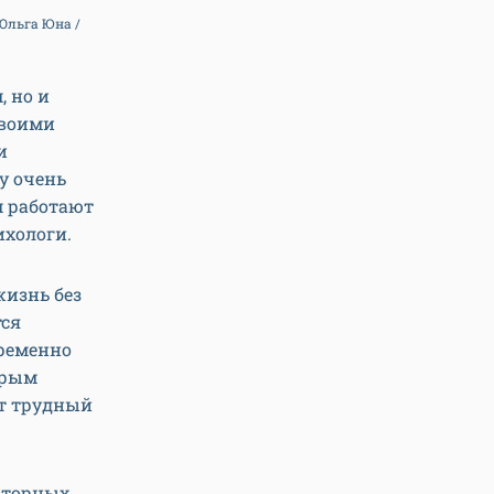
Ольга Юна /
, но и
своими
и
у очень
м работают
ихологи.
жизнь без
тся
временно
орым
от трудный
аторных