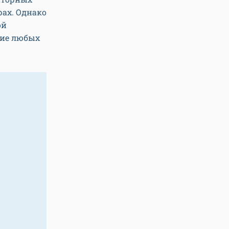
ах. Однако
ой
ние любых