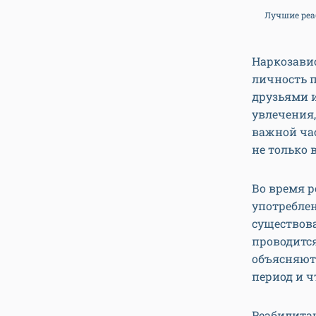
Лучшие реа
Наркозавис
личность п
друзьями и
увлечения,
важной час
не только 
Во время 
употреблен
существова
проводится
объясняют,
период и ч
Реабилита