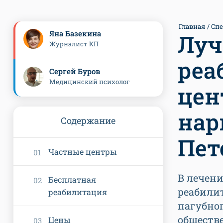
Главная
Сп
Яна Базекина
Лу
Журналист КП
реа
Сергей Буров
Медицинский психолог
цен
нар
Содержание
Пет
Частные центры
В лечен
Бесплатная
реабилит
реабилитация
пагубног
обществе
Цены