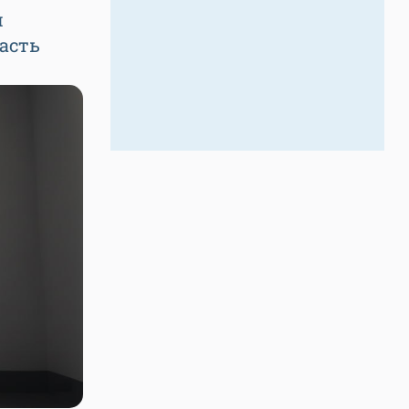
я
асть