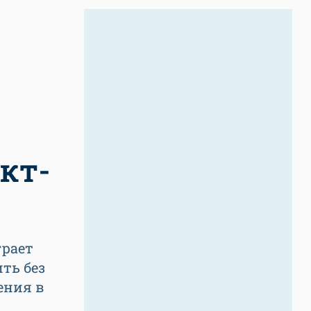
кт-
грает
ть без
ения в