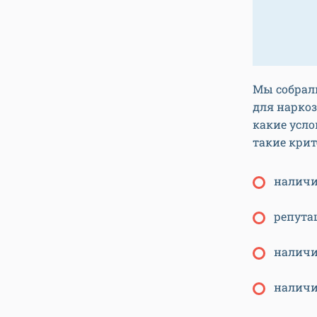
Мы собрал
для наркоз
какие усл
такие крит
наличи
репута
наличи
наличи