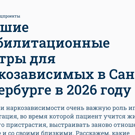
ецпроекты
чшие
билитационные
тры для
козависимых в Сан
ербурге в 2026 году
ии наркозависимости очень важную роль и
ация, во время которой пациент учится жи
о пристрастия, выстраивать заново отнош
 и со своими близкими. Расскажем, какие