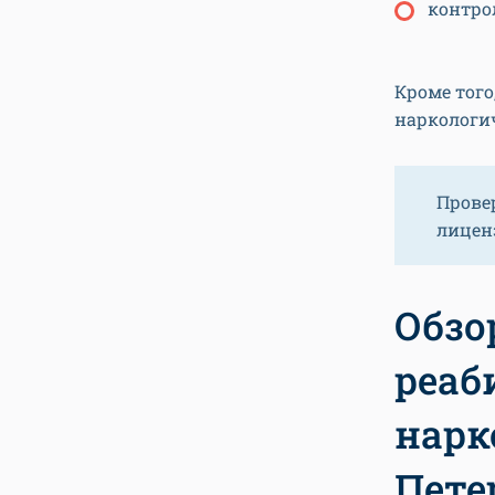
контро
Кроме того
наркологи
Прове
лиценз
Обзо
реаб
нарк
Пете