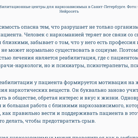
билитационные центры для наркозависимых в Санкт-Петербурге. Фото: 
Нейросеть
имость опасна тем, что разрушает не только организм
ациента. Человек с наркоманией теряет все связи со 
 близкими, забывает о том, что у него есть профессия 
 не может нормально существовать в социуме. Поэтом
тью лечения является реабилитация, где с пациенто
врачи-наркологи, но и психиатры, психотерапевты, пс
реабилитации у пациента формируется мотивация на 
ия наркотических веществ. Он буквально заново учи
ть в обществе, обретая интерес и вкус к жизни. Одно
 и большая работа с близкими наркозависимого, кот
 как правильно вести и поддерживать пациента в эт
то делать, чтобы предотвратить срыв.
ция наркозависимых может проводиться как в амбул