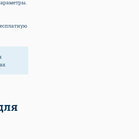
параметры.
бесплатную
я
ах
для